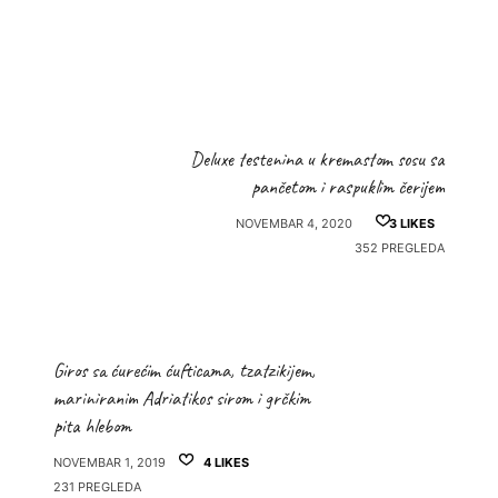
Deluxe testenina u kremastom sosu sa
pančetom i raspuklim čerijem
NOVEMBAR 4, 2020
3
LIKES
352 PREGLEDA
Giros sa ćurećim ćufticama, tzatzikijem,
mariniranim Adriatikos sirom i grčkim
pita hlebom
NOVEMBAR 1, 2019
4
LIKES
231 PREGLEDA