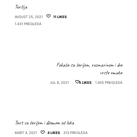
Turšija
AVGUST 25, 2021
11
LIKES
1.431 PREGLEDA
Fokača sa čerijem, ruzmarinom i dve
vrste umaka
JUL 8, 2021
5
LIKES
1.405 PREGLEDA
Tart sa čerijem i džemom od luka
MART 4, 2021
4
LIKES
313 PREGLEDA