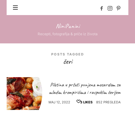
NiniPanini
NiniPanini
Recepti, fotografija & priče iz života
POSTS TAGGED
čeri
Piletina u pršuti punjena mocarelom sa
mladim krompirićima i raspuklim čerijem
MAJ 12, 2022
3
LIKES
852 PREGLEDA