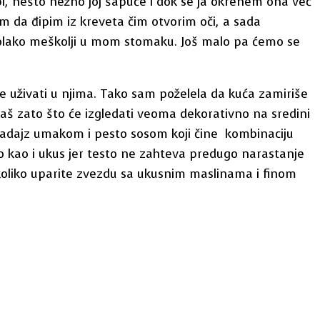
bi, nešto nežno joj šapuće i dok se ja okrenem ona već
m da đipim iz kreveta čim otvorim oči, a sada
polako meškolji u mom stomaku. Još malo pa ćemo se
 uživati u njima. Tako sam poželela da kuća zamiriše
aš zato što će izgledati veoma dekorativno na sredini
aradajz umakom i pesto sosom koji čine kombinaciju
 kao i ukus jer testo ne zahteva predugo narastanje
ukoliko uparite zvezdu sa ukusnim maslinama i finom