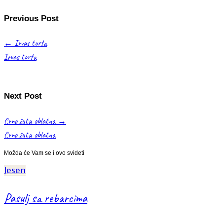
Previous Post
←
Irvas torta
Irvas torta
Next Post
Crno žuta oblatna
→
Crno žuta oblatna
Možda će Vam se i ovo svideti
Jesen
Pasulj sa rebarcima