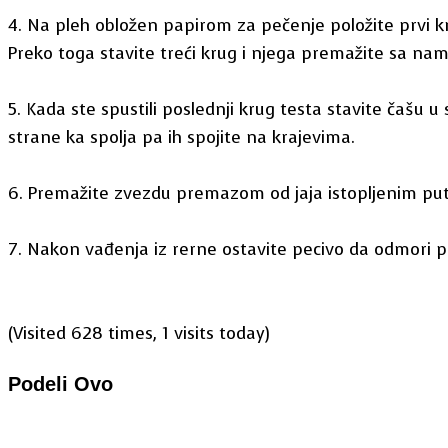
4. Na pleh obložen papirom za pečenje položite prvi k
Preko toga stavite treći krug i njega premažite sa n
5. Kada ste spustili poslednji krug testa stavite čašu 
strane ka spolja pa ih spojite na krajevima.
6. Premažite zvezdu premazom od jaja istopljenim pu
7. Nakon vađenja iz rerne ostavite pecivo da odmori
(Visited 628 times, 1 visits today)
Podeli Ovo