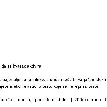
 da se kvasac aktivira.
pa sipajte ulje i ono mleko, a onda mešajte varjačom do
ete meko i elastično testo koje se ne lepi za prste.
ri 1h, a onda ga podelite na 4 dela (~200g) i formirajte