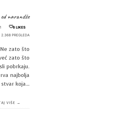
 od narandže
1
6
LIKES
2.368 PREGLEDA
 Ne zato što
već zato što
li pobrkaju.
rva najbolja
stvar koja…
AJ VIŠE