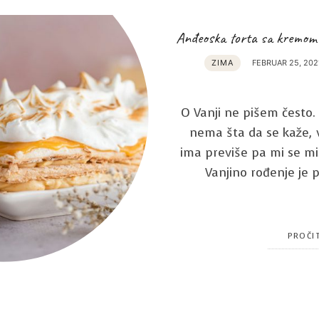
Anđeoska torta sa kremom
ZIMA
FEBRUAR 25, 202
O Vanji ne pišem često.
nema šta da se kaže, 
ima previše pa mi se mis
Vanjino rođenje je p
PROČIT