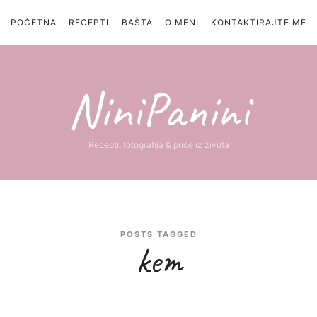
POČETNA
RECEPTI
BAŠTA
O MENI
KONTAKTIRAJTE ME
NiniPanini
NiniPanini
Recepti, fotografija & priče iz života
POSTS TAGGED
kem