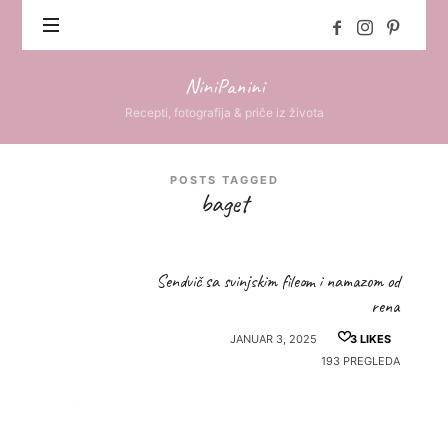
NiniPanini
NiniPanini
Recepti, fotografija & priče iz života
POSTS TAGGED
baget
Sendvič sa svinjskim fileom i namazom od
rena
JANUAR 3, 2025
3
LIKES
193 PREGLEDA